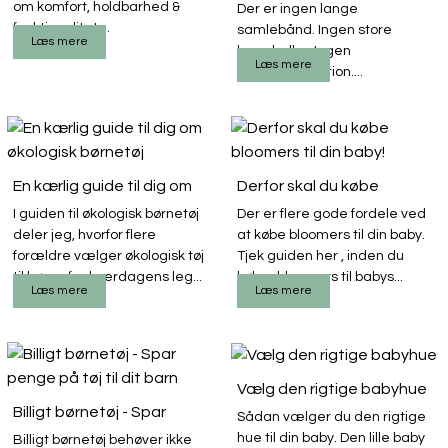
om komfort, holdbarhed &
Der er ingen lange
funktionalitet ...
samlebånd. Ingen store
Læs mere
lagerhaller. Ingen
Læs mere
masseproduktion....
En kærlig guide til dig om
Derfor skal du købe
økologisk børnetøj
bloomers til din baby!
I guiden til økologisk børnetøj
Der er flere gode fordele ved
deler jeg, hvorfor flere
at købe bloomers til din baby.
forældre vælger økologisk tøj
Tjek guiden her , inden du
til børn - fra hverdagens leg...
køber bloomers til babys...
Læs mere
Læs mere
Vælg den rigtige babyhue
Billigt børnetøj - Spar
Sådan vælger du den rigtige
penge på tøj til dit barn
hue til din baby. Den lille baby
Billigt børnetøj behøver ikke