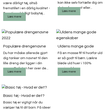
kan ikke selv fortælle dig om
være dårligt tøj, altså
det er for varmt eller...
fremstillet i en dårlig kvalitet -
Læs mere
Tværtimod, billigt babytøj...
Læs mere
Populære drengenavne
Uldens mange gode
2022
egenskaber
Du har måske allerede gjort
Få en masse fif til hvorfor uld
dig tanker om navnet til den
er så godt til børn. Lækre
lille dreng der ligger i din
bløde uld huer i 100%
mave. Se listen her over de...
merinould.
Læs mere
Læs mere
Basic tøj - Hvad er det?
Basic tøj er vigtigt når du
vælger tøj til dit barn. Få ideer