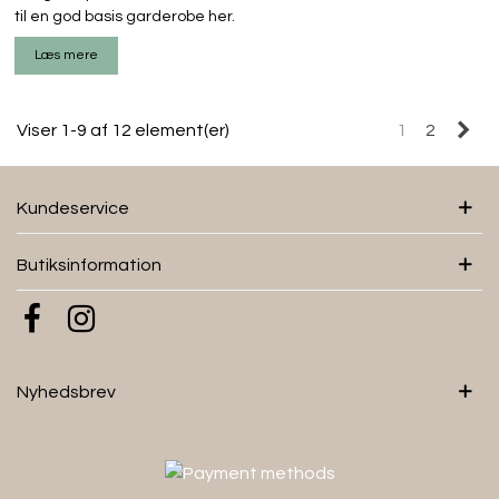
til en god basis garderobe her.
Læs mere
Næ
Viser 1-9 af 12 element(er)
1
2
Kundeservice
Butiksinformation
Nyhedsbrev