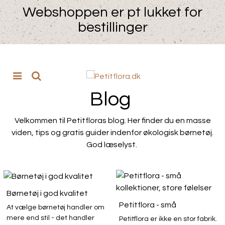
Webshoppen er pt lukket for
bestillinger
Blog
Velkommen til Petitfloras blog. Her finder du en masse
viden, tips og gratis guider indenfor økologisk børnetøj.
God læselyst.
Børnetøj i god kvalitet
Petitflora - små
At vælge børnetøj handler om
kollektioner, store følelser
mere end stil - det handler
Petitflora er ikke en stor fabrik.