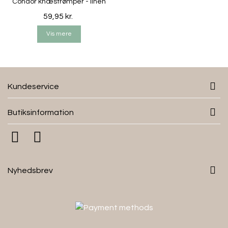
Condor knæstrømper - linen
59,95 kr.
Vis mere
Kundeservice
Butiksinformation
Nyhedsbrev