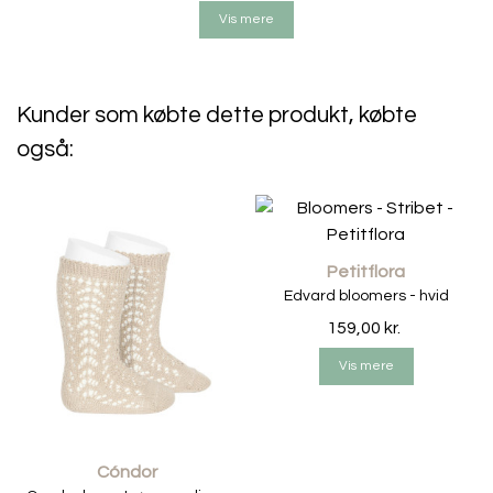
• Fremstillet i danmark
Vis mere
Vaskeinfo:
• Vaskes ved maks. 40 grader
Kunder som købte dette produkt, købte
• Vask med lignende farver
også:
• Brug vaskemiddel til kulørt tøj
• Undgå tørretumbler
• Lufttørring anbefales
Petitflora
Edvard bloomers - hvid
159,00 kr.
Vis mere
Cóndor