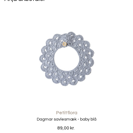
De fungerer både til drenge og piger og kan styles enkelt
med en t-shirt, en bluse eller en bodystocking alt efter
udtryk og sæson.
På varme dage er de behagelige alene, mens de også
kan bruges med strømpebukser, når vejret bliver køligere.
• 100% OEKO-TEX® bomuld
• Blød og behagelig kvalitet
• Bred elastisk talje
• Let elastik ved benene for fin pasform
• Rummelig model med plads til ble
Petitflora
• Alderssvarende størrelser
Dagmar savlesmæk - baby blå
• Brand: Petitflora
89,00 kr.