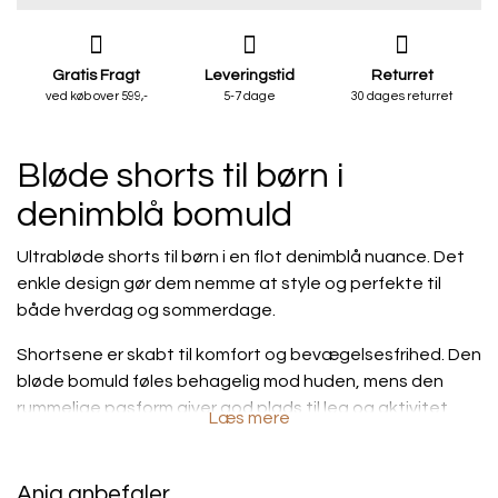
Gratis Fragt
Leveringstid
Returret
ved køb over 599,-
5-7 dage
30 dages returret
Bløde shorts til børn i
denimblå bomuld
Ultrabløde shorts til børn i en flot denimblå nuance. Det
enkle design gør dem nemme at style og perfekte til
både hverdag og sommerdage.
Shortsene er skabt til komfort og bevægelsesfrihed. Den
bløde bomuld føles behagelig mod huden, mens den
rummelige pasform giver god plads til leg og aktivitet.
Læs mere
Den brede elastik i taljen sidder blødt uden at stramme,
og den lette elastik ved benene skaber en fin, diskret
poseeffekt.
Anja anbefaler