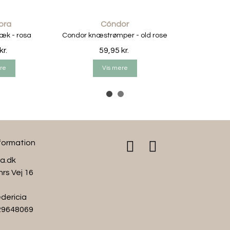
lora
Cóndor
æk - rosa
Condor knæstrømper - old rose
kr.
59,95 kr.
re
Vis mere
nformation
ra.dk
hrs Vej 16
dericia
 29648069