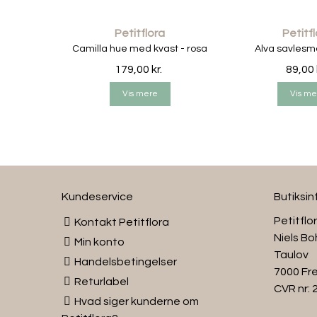
Petitflora
Petitf
Camilla hue med kvast - rosa
Alva savlesm
179,00 kr.
89,00 
Vis mere
Vis me
Kundeservice
Butiksi
Petitflo
Kontakt Petitflora
Niels Bo
Min konto
Taulov
Handelsbetingelser
7000 Fre
Returlabel
CVR nr:
Hvad siger kunderne om