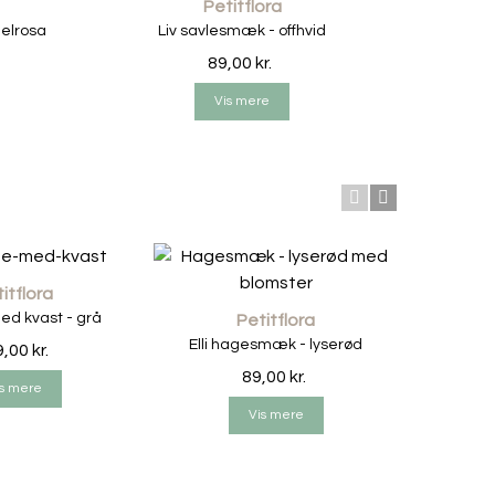
Petitflora
elrosa
Liv savlesmæk - offhvid
F
smækken i vaskemaskinen ved 40 grader. Men
89,00 kr.
n i facon imens den stadig er lidt våd og lad den
Vis mere
itflora
ed kvast - grå
Petitflora
Elli hagesmæk - lyserød
Condor
,00 kr.
89,00 kr.
s mere
Vis mere