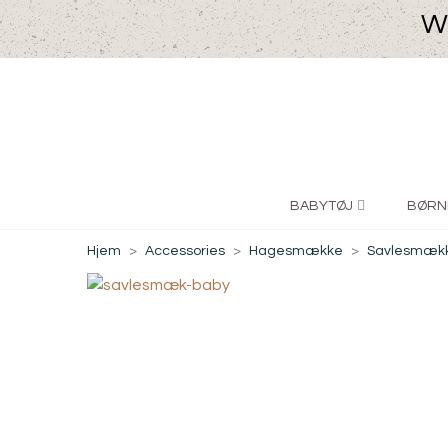
We
BABYTØJ
BØRN
Hjem
>
Accessories
>
Hagesmække
>
Savlesmæk