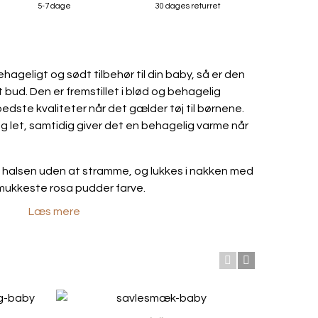
5-7 dage
30 dages returret
hageligt og sødt tilbehør til din baby, så er den
ud. Den er fremstillet i blød og behagelig
edste kvaliteter når det gælder tøj til børnene.
 og let, samtidig giver det en behagelig varme når
 halsen uden at stramme, og lukkes i nakken med
smukkeste rosa pudder farve.
Læs mere
et mål hvor den sidder på barnets hals.