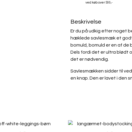
ved køb over 599,-
Beskrivelse
Er du på udkig efter noget be
hæklede savlesmæk et godt b
bomuld, bomuld er en af de b
Dels fordi det er ultra blødt
det er nødvendig.
Savlesmækken sidder til ved
en knap. Den er lavet i den 
• 100% økologisk bomuld.
• Mål: ca. 26-27 cm. Det er d
• Fremstillet i danmark.
• Producent: Petitflora.