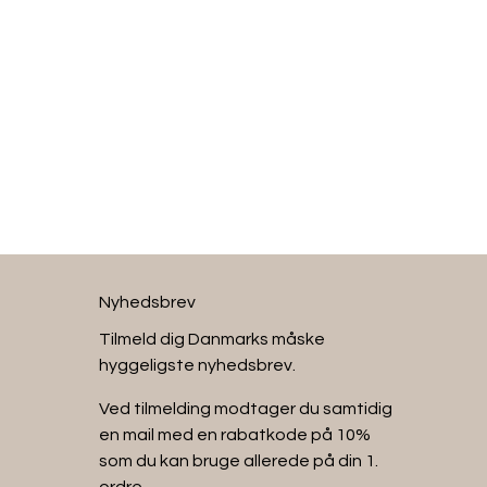
Nyhedsbrev
Tilmeld dig Danmarks måske
hyggeligste nyhedsbrev.
Ved tilmelding modtager du samtidig
en mail med en rabatkode på 10%
som du kan bruge allerede på din 1.
ordre.