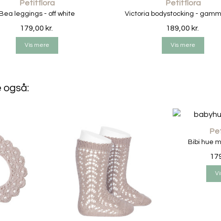
Petitflora
Petitflora
Vaskeanvisning
Bea leggings - off white
Victoria bodystocking - gamm
Du kan sagtens vaske savle
179,00 kr.
189,00 kr.
undgå tørretumbler. Stræk de
Vis mere
Vis mere
så lufttørre.
e også:
Pet
Bibi hue m
179
Vi