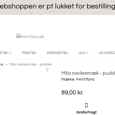
bshoppen er pt lukket for bestillin
ETØJ
PIGETØJ
DRENGETØJ
ULD
ACCESSO
ke
>
Mila savlesmæk - pudder
Mila savlesmæk - pudd
Mærke:
Petitflora
89,00 kr.
Gratis Fragt