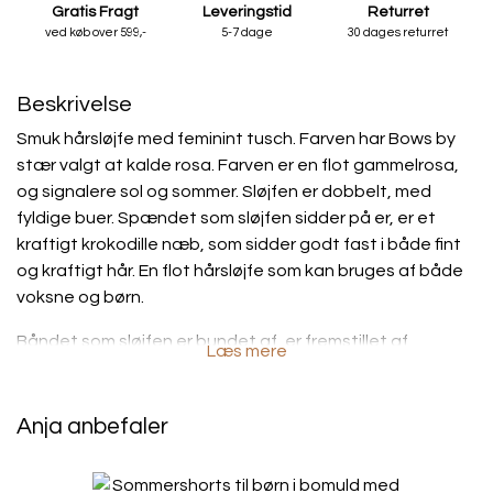
Gratis Fragt
Leveringstid
Returret
ved køb over 599,-
5-7 dage
30 dages returret
Beskrivelse
Smuk hårsløjfe med feminint tusch. Farven har Bows by
stær valgt at kalde rosa. Farven er en flot gammelrosa,
og signalere sol og sommer. Sløjfen er dobbelt, med
fyldige buer. Spændet som sløjfen sidder på er, er et
kraftigt krokodille næb, som sidder godt fast i både fint
og kraftigt hår. En flot hårsløjfe som kan bruges af både
voksne og børn.
Båndet som sløjfen er bundet af, er fremstillet af
Læs mere
grosgrain bånd med lidt struktur i.
• Oekotex 100 certificeret.
Anja anbefaler
• Spænde: 100% nikkelfri.