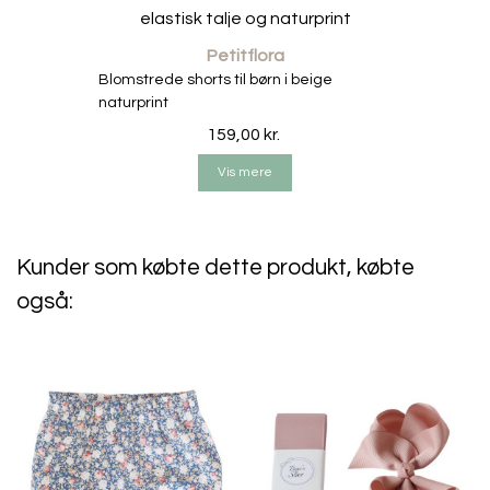
• Farve: Rosa.
• Producent: Bows by stær.
Petitflora
Blomstrede shorts til børn i beige
naturprint
159,00 kr.
Vis mere
Kunder som købte dette produkt, købte
også: