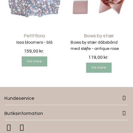
Petitflora
Bows by stær
Issa bloomers - blå
Bows by stær dåbsbånd
med sløjfe - antique rose
159,00 kr.
119,00 kr.
Vis mere
Vis mere
Kundeservice
Butiksinformation