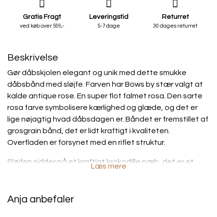
Gratis Fragt
Leveringstid
Returret
ved køb over 599,-
5-7 dage
30 dages returret
Beskrivelse
Gør dåbskjolen elegant og unik med dette smukke
dåbsbånd med sløjfe. Farven har Bows by stær valgt at
kalde antique rose. En super flot falmet rosa. Den sarte
rosa farve symbolisere kærlighed og glæde, og det er
lige nøjagtig hvad dåbsdagen er. Båndet er fremstillet af
grosgrain bånd, det er lidt kraftigt i kvaliteten.
Overfladen er forsynet med en riflet struktur.
Sløjfen sidder på et kraftigt krokodille næb, det er et
Læs mere
spænde uden takker. Selvom det er uden takker, er det
et meget holdbart spænde. Sløjfen sidder derfor godt
fast i dåbsbåndet. Kende tegnet ved sløjfen er de
Anja anbefaler
fyldige buer, som bare gør den endnu mere sød og