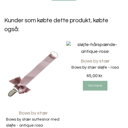
du ikke havde tænkt tanken, men det er med at undgå
alle skadelige stoffer når vi klæder vores børn på.
Kunder som købte dette produkt, købte
også:
Bows by stær
Bows by stær sløjfe - rosa
45,00 kr.
Vis mere
Bows by stær
Bows by stær suttesnor med
sløjfe - antique rosa