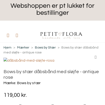
Webshoppen er pt lukket for
bestillinger
Hjem
>
Mærker
>
Bows by Stær
>
Bows by stær dåbsbånd
med sløjfe - antique rose
Bows by stær dåbsbånd med sløjfe - antique
rose
Mærke:
Bows by stær
119,00 kr.