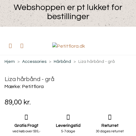
Webshoppen er pt lukket for
bestillinger
Hjem
>
Accessories
>
Hårbånd
>
Liza hårbånd - grå
Liza hårbånd - grå
Mærke:
Petitflora
89,00 kr.
Gratis Fragt
Leveringstid
Returret
ved køb over 599,-
5-7 dage
30 dages returret