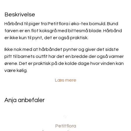
Beskrivelse
Hårbånd til piger fra Petitflora i øko-tex bomuld. Bund
farven er en flot koksgrå med bittesmå blade. Hårbånd
er ikke kun til pynt, det er også praktisk.
Ikke nok med at hårbåndet pynter og giver det sidste
pift til
barnets outfit har det en bredde der også varmer
ørene. Det er praktisk på de kolde dage hvor vinden kan
være kølig.
Læs mere
•
100
% øko-tex bomuld.
•
designet og syet i DK af Petitflora.
Anja anbefaler
Vaskeråd
Hårbåndet kan sagtens vaskes i vaskemaskinen ved 40
grader. Jeg anbefaler at du hænger det op når det skal
Petitflora
tørres. Bare lige stræk det i facon imens det stadig er lidt