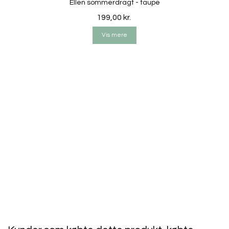
Ellen sommerdragt - taupe
fugtigt og så ellers lade det lufttørre.
199,00 kr.
Vis mere