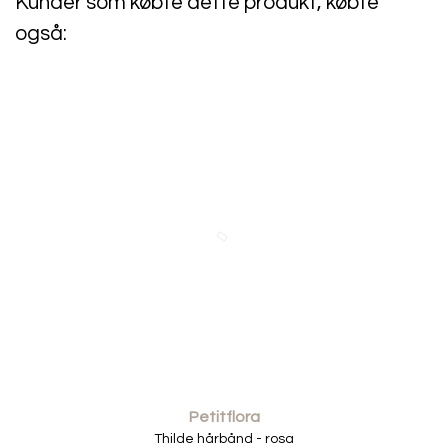
Kunder som købte dette produkt, købte
også:
Petitflora
Thilde hårbånd - rosa