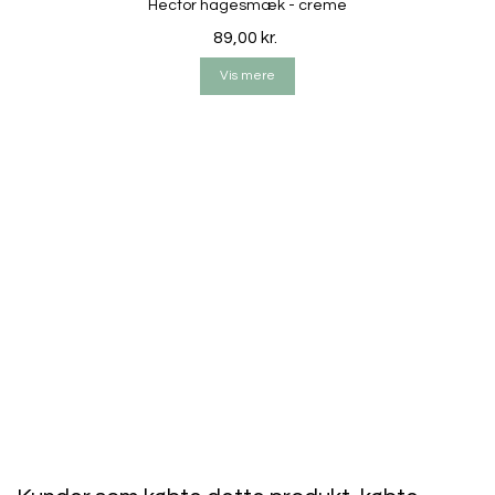
Hector hagesmæk - creme
• Farve: offhvid med cirkusprint i brune nuancer.
89,00 kr.
• Fremstillet i danmark.
Vis mere
• Producent: Petitflora.
Vask:
Hårbåndet kan uden problemer vaskes i maskinen på 40
grader. Jeg anbefaler at du undgår tørretumbleren, da
farverne på det fine print vil falme. Elastikken der er i
stoffet vil også blive slapt med tiden.
Imens hårbåndet stadig er lidt vådt, strækker du det i
facon og lader det lufttørre.