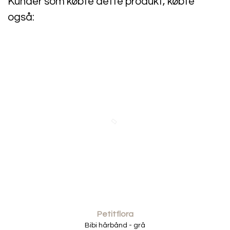
Kunder som købte dette produkt, købte
også:
Petitflora
Bibi hårbånd - grå