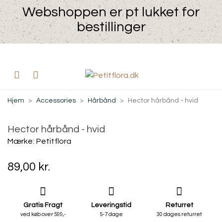
Webshoppen er pt lukket for
bestillinger
Hjem
>
Accessories
>
Hårbånd
>
Hector hårbånd - hvid
Hector hårbånd - hvid
Mærke:
Petitflora
89,00 kr.
Gratis Fragt
Leveringstid
Returret
ved køb over 599,-
5-7 dage
30 dages returret