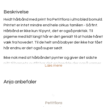
Beskrivelse
Hvidt hårbånd med print fra Petitflora i ultra blød bomuld.
Printet er intet mindre end hele cirkus familien - Så fint.
Hårbånd er ikke kun til pynt, det er også praktisk. Til
pigerne med lidt langt hår er det genialt til at holde håret
væk fra hovedet. Til de helt små babyer der ikke har fået
hår endnu er det også super sødt.
Ikke nok med at hårbåndet pynter og giver det sidste
pift til barnets outfit har det en bredde der også varmer
Læs mere
ørene, det er det gode ved de lidt brede hårbånd, de er
praktiske på de kolde dage.
Anja anbefaler
• 96% bomuld.
• 4% elasten.
Petitflora
• Oekotex 100 certificeret.