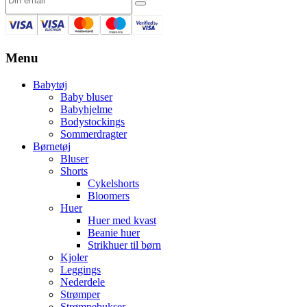
Menu
Babytøj
Baby bluser
Babyhjelme
Bodystockings
Sommerdragter
Børnetøj
Bluser
Shorts
Cykelshorts
Bloomers
Huer
Huer med kvast
Beanie huer
Strikhuer til børn
Kjoler
Leggings
Nederdele
Strømper
Strømpebukser