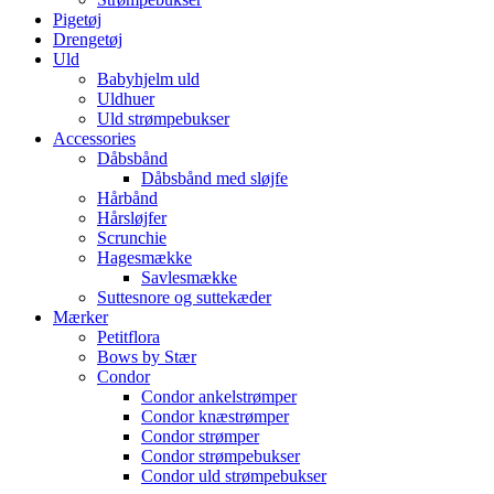
Pigetøj
Drengetøj
Uld
Babyhjelm uld
Uldhuer
Uld strømpebukser
Accessories
Dåbsbånd
Dåbsbånd med sløjfe
Hårbånd
Hårsløjfer
Scrunchie
Hagesmække
Savlesmække
Suttesnore og suttekæder
Mærker
Petitflora
Bows by Stær
Condor
Condor ankelstrømper
Condor knæstrømper
Condor strømper
Condor strømpebukser
Condor uld strømpebukser