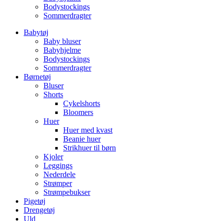
Bodystockings
Sommerdragter
Babytøj
Baby bluser
Babyhjelme
Bodystockings
Sommerdragter
Børnetøj
Bluser
Shorts
Cykelshorts
Bloomers
Huer
Huer med kvast
Beanie huer
Strikhuer til børn
Kjoler
Leggings
Nederdele
Strømper
Strømpebukser
Pigetøj
Drengetøj
Uld