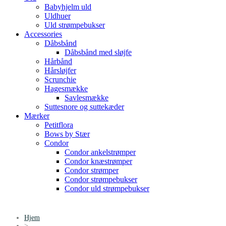
Babyhjelm uld
Uldhuer
Uld strømpebukser
Accessories
Dåbsbånd
Dåbsbånd med sløjfe
Hårbånd
Hårsløjfer
Scrunchie
Hagesmække
Savlesmække
Suttesnore og suttekæder
Mærker
Petitflora
Bows by Stær
Condor
Condor ankelstrømper
Condor knæstrømper
Condor strømper
Condor strømpebukser
Condor uld strømpebukser
Hjem
>