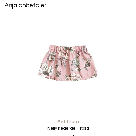
• 22% nylon.
Anja anbefaler
• 3% elasten.
• Oekotex 100 certificeret.
• Farve: Rosa.
• Producent: Cóndor.
Vaskeråd:
Du kan vaske de her børnestrømpebukser i maskinen ved
40 grader. Er de ikke synderlig snavset anbefaler jeg at
du nøjes med at vaske dem ved 30 grader. Brug kun
vaskepulver uden optisk hvidt, så holder du den flotte
farve længere. Efter de er vasket og stadig er lidt våde,
ryster du dem godt ( det er for at undgå at de bliver
krøllet ), og lader dem lufttørre.
Petitflora
Nelly nederdel - rosa