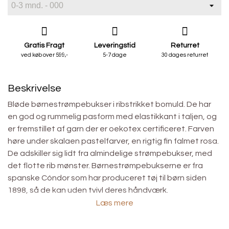
Gratis Fragt
Leveringstid
Returret
ved køb over 599,-
5-7 dage
30 dages returret
Beskrivelse
Bløde børnestrømpebukser i ribstrikket bomuld. De har
en god og rummelig pasform med elastikkant i taljen, og
er fremstillet af garn der er oekotex certificeret. Farven
høre under skalaen pastelfarver, en rigtig fin falmet rosa.
De adskiller sig lidt fra almindelige strømpebukser, med
det flotte rib mønster. Børnestrømpebukserne er fra
spanske Cóndor som har produceret tøj til børn siden
1898, så de kan uden tvivl deres håndværk.
Læs mere
•
75% bomuld.