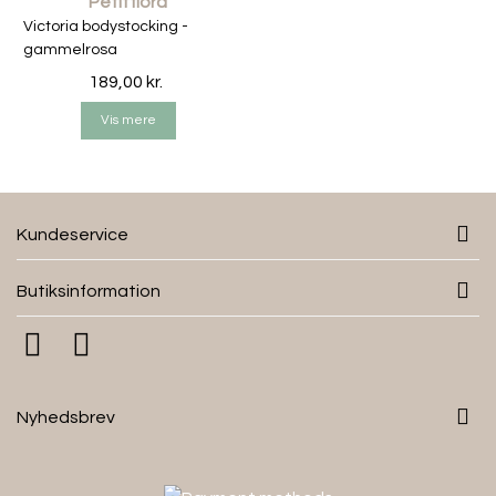
Petitflora
Victoria bodystocking -
gammelrosa
189,00 kr.
Vis mere
Kundeservice
Butiksinformation
Nyhedsbrev