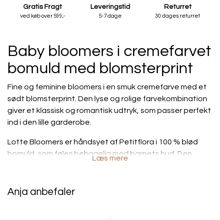
Gratis Fragt
Leveringstid
Returret
ved køb over 599,-
5-7 dage
30 dages returret
Baby bloomers i cremefarvet
bomuld med blomsterprint
Fine og feminine bloomers i en smuk cremefarve med et
sødt blomsterprint. Den lyse og rolige farvekombination
giver et klassisk og romantisk udtryk, som passer perfekt
ind i den lille garderobe.
Lotte Bloomers er håndsyet af Petitflora i 100 % blød
bomuld, som føles behagelig mod barnets hud. Den
Læs mere
naturlige bomuldskvalitet gør dem lette og komfortable
at have på – både på varme sommerdage med bare ben
og i de køligere måneder med et par bløde
Anja anbefaler
strømpebukser under.