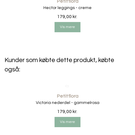
Petitflora
• 100% Oekotex grosgrain bånd.
Hector leggings - creme
• Håndlavet.
179,00 kr.
• Farve: kobber.
Vis mere
• Producent: Bows by stær.
Kunder som købte dette produkt, købte
også:
Petitflora
Victoria nederdel - gammelrosa
179,00 kr.
Vis mere