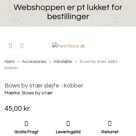
Webshoppen er pt lukket for
bestillinger
Hjem
>
Accessories
>
Hårsløjfer
>
Bows by stær sløjfe -
kobber
Bows by stær sløjfe - kobber
Mærke:
Bows by stær
45,00 kr.
Gratis Fragt
Leveringstid
Returret