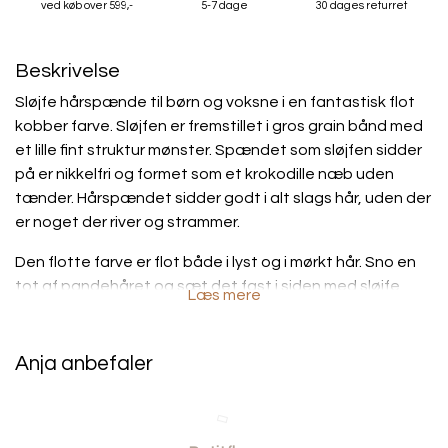
ved køb over 599,-
5-7 dage
30 dages returret
Beskrivelse
Sløjfe hårspænde til børn og voksne i en fantastisk flot
kobber farve. Sløjfen er fremstillet i gros grain bånd med
et lille fint struktur mønster. Spændet som sløjfen sidder
på er nikkelfri og formet som et krokodille næb uden
tænder. Hårspændet sidder godt i alt slags hår, uden der
er noget der river og strammer.
Den flotte farve er flot både i lyst og i mørkt hår. Sno en
tot af pandehåret og sæt det fast i siden med sløjfe
Læs mere
spændet, eller sæt sløjfen i hestehalen, eller i
rottehalerne, det er kun fantasien der sætter grænser
Anja anbefaler
• Sløjfe: ca. 8 cm.
• Nikkelfri hårspænde: ca. 4,5 cm.