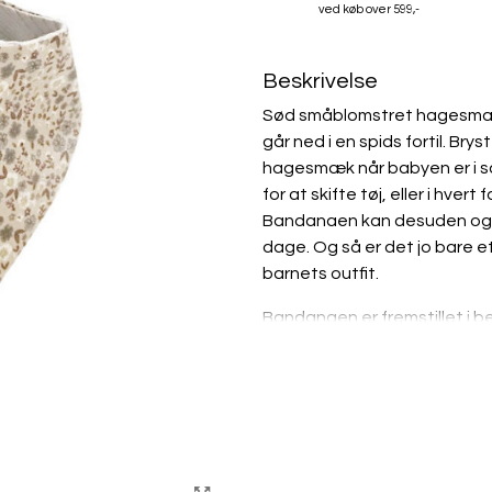
ved køb over 599,-
Beskrivelse
Sød småblomstret hagesmæk
går ned i en spids fortil. B
hagesmæk når babyen er i s
for at skifte tøj, eller i hver
Bandanaen kan desuden også
dage. Og så er det jo bare et 
barnets outfit.
Bandanaen er fremstillet i b
bordeaux og hvide nuancer. 
struktur i. Den lukkes i nakk
• 100% bomuld.
• Oekotex 100 certificeret.