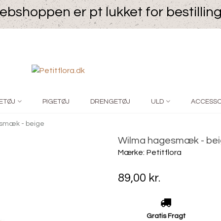
bshoppen er pt lukket for bestillin
ETØJ
PIGETØJ
DRENGETØJ
ULD
ACCESSO
smæk - beige
Wilma hagesmæk - be
Mærke:
Petitflora
89,00 kr.
Gratis Fragt