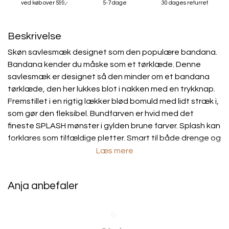
ved køb over 599,-
5-7 dage
30 dages returret
Beskrivelse
Skøn savlesmæk designet som den populære bandana.
Bandana kender du måske som et tørklæde. Denne
savlesmæk er designet så den minder om et bandana
tørklæde, den her lukkes blot i nakken med en trykknap.
Fremstillet i en rigtig lækker blød bomuld med lidt stræk i,
som gør den fleksibel. Bundfarven er hvid med det
fineste SPLASH mønster i gylden brune farver. Splash kan
forklares som tilfældige pletter. Smart til både drenge og
piger.
Læs mere
Brug savlesmækken hvis dit barn savler eller gylper.
Barnet kan selvfølgelig også bruge den til måltiderne, så
Anja anbefaler
undgår du at skifte tøjet flere gange dagligt. Den smarte
bandana er også super smart som tilbehør til barnets tøj.
OBS: Vær forsigtig når du åbner trykknappen i nakken.