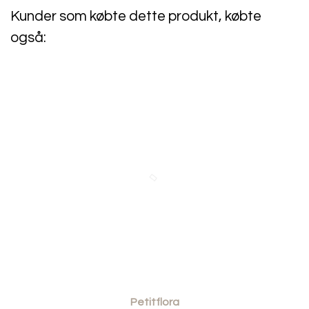
tørretumbleren, da stoffet med tiden kan blive slapt. Lad
Kunder som købte dette produkt, købte
den lufttørre.
også:
Petitflora