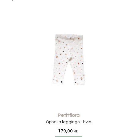
Taljen er designet med en blød elastik, som ligger
behageligt mod huden uden at stramme. Den sikrer, at
bloomersene bliver siddende, hvor de skal, selv når
barnet er aktivt.
Ved benåbningerne er der en smal elastik, som skaber en
let og klassisk poseeffekt. Det giver et sødt og tidløst
babylook, uden at gå på kompromis med komforten.
Den lette bomuldskvalitet gør dem særligt velegnede til
varme sommerdage, hvor huden har brug for at kunne
ånde. Samtidig fungerer de perfekt i de køligere
måneder sammen med strømpebukser eller leggings
under. Du kan fx style dem med vores
leggings til børn
for
et blødt lag-på-lag outfit.
Petitflora
🌿 MATERIALER OG KOMFORT
Ophelia leggings - hvid
Bloomersene er fremstillet i 100% fast bomuld, som giver
179,00 kr.
et let og naturligt udtryk. Materialet er OEKO-TEX 100