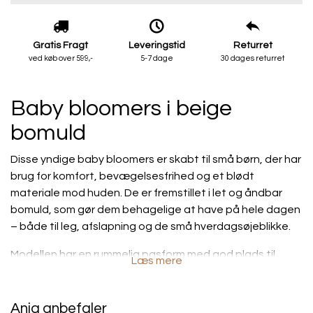
Gratis Fragt
Leveringstid
Returret
ved køb over 599,-
5-7 dage
30 dages returret
Baby bloomers i beige
bomuld
Disse yndige baby bloomers er skabt til små børn, der har
brug for komfort, bevægelsesfrihed og et blødt
materiale mod huden. De er fremstillet i let og åndbar
bomuld, som gør dem behagelige at have på hele dagen
– både til leg, afslapning og de små hverdagsøjeblikke.
Modellen har en rummelig pasform med god plads til
Læs mere
både ble og små ben, så barnet kan bevæge sig frit
uden gener. Det gør dem til et oplagt valg i både nyfødt-
og småbørns-garderoben.
Anja anbefaler