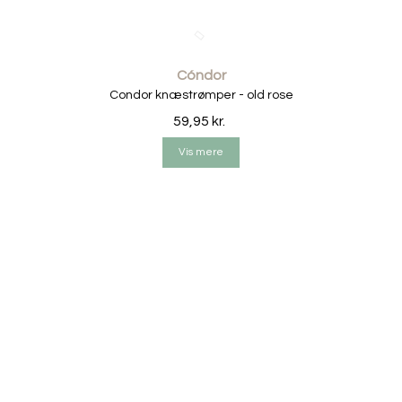
• 96% Oeko-tex bomuld.
• 4% elasten.
Cóndor
• Oeko-tex 100 certificeret.
Condor knæstrømper - old rose
• Maskin vaskes ved 40 grader. Brug vaskepulver til kulørt
59,95 kr.
tøj.
Vis mere
• Undgå tørretumbler - Lufttørres.
• Designet af Petitflora.
• Fremstillet i danmark.