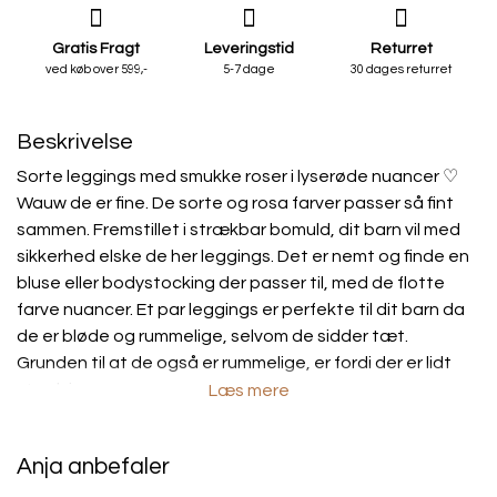
Gratis Fragt
Leveringstid
Returret
ved køb over 599,-
5-7 dage
30 dages returret
Beskrivelse
Sorte leggings med smukke roser i lyserøde nuancer
♡
Wauw de er fine. De sorte og rosa farver passer så fint
sammen. Fremstillet
i strækbar bomuld, dit barn vil med
sikkerhed elske de her leggings.
Det er nemt og finde en
bluse eller bodystocking der passer til, med de flotte
farve nuancer.
Et par leggings er perfekte til dit barn da
de er bløde og rummelige, selvom de sidder tæt.
Grunden til at de også er rummelige, er fordi der er lidt
stræk i.
Læs mere
Er det f.eks. regnvejr er det nemt for dit barn selv og tage
regntøjet af og på når han eller hun har leggings under.
Anja anbefaler