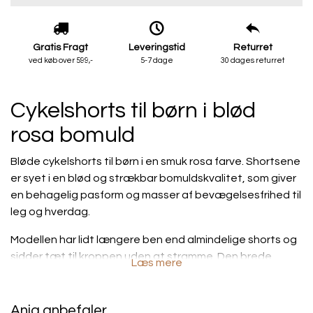
Gratis Fragt
Leveringstid
Returret
ved køb over 599,-
5-7 dage
30 dages returret
Cykelshorts til børn i blød
rosa bomuld
Bløde cykelshorts til børn i en smuk rosa farve. Shortsene
er syet i en blød og strækbar bomuldskvalitet, som giver
en behagelig pasform og masser af bevægelsesfrihed til
leg og hverdag.
Modellen har lidt længere ben end almindelige shorts og
sidder tæt til kroppen uden at stramme. Den brede
Læs mere
elastik i taljen gør shortsene behagelige at have på hele
dagen.
Anja anbefaler