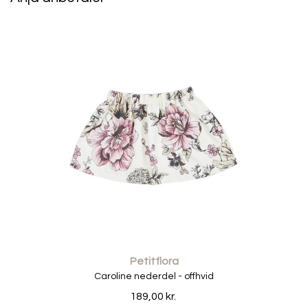
Cykelshortsene er perfekte på varme sommerdage, men
de er også ideelle som indershorts under kjoler og
nederdele, hvor de giver ekstra komfort, når barnet
leger, løber og cykler.
Det enkle design og den fine rosa farve gør dem nemme
at kombinere med både t-shirts, toppe, bluser og
bodystockings.
🌿 MATERIALER OG DETALJER
• 96% bomuld
• 4% elastan
• OEKO-TEX® 100 certificeret
• Blød og strækbar kvalitet
• Rosa farve
• Bred elastik i taljen
Petitflora
• Normal pasform
Caroline nederdel - offhvid
• Længere ben end klassiske shorts
189,00 kr.
• Fremstillet i Danmark