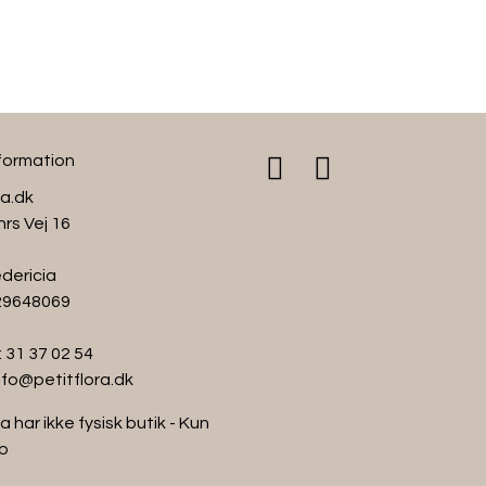
nformation
ra.dk
hrs Vej 16
dericia
 29648069
:
31 37 02 54
nfo@petitflora.dk
a har ikke fysisk butik - Kun
p