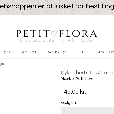
bshoppen er pt lukket for bestillin
ETØJ
PIGETØJ
DRENGETØJ
ULD
ACCESSO
ige
Cykelshorts til børn me
Mærke:
Petitflora
149,00 kr.
Vælg str.