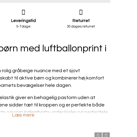
Leveringstid
Returret
5-7 dage
30 dages returret
 børn med luftballonprint i
en rolig gråbeige nuance med et sjovt
 skabt til aktive børn og kombinerer høj komfort
 barnets bevægelser hele dagen.
elastik giver en behagelig pasform uden at
tsene sidder tæt til kroppen og er perfekte både
s og som indershorts under kjoler og nederdele.
Læs mere
gør dem behagelige til leg, cykling og andre
brug for fri bevægelighed.