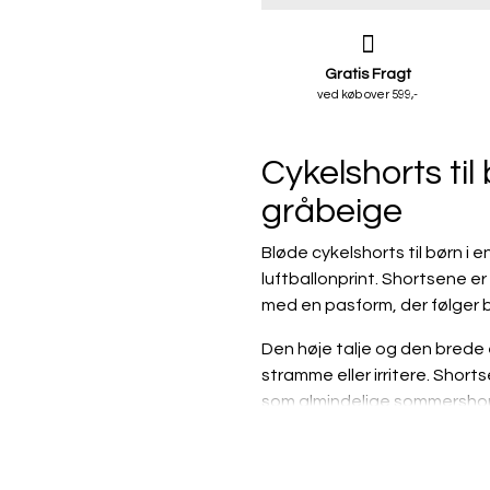
Gratis Fragt
ved køb over 599,-
Cykelshorts til
gråbeige
Bløde cykelshorts til børn i 
luftballonprint. Shortsene er
med en pasform, der følger
Den høje talje og den brede 
stramme eller irritere. Shor
som almindelige sommershort
Den bløde bomuld med stræk 
aktiviteter, hvor barnet har 