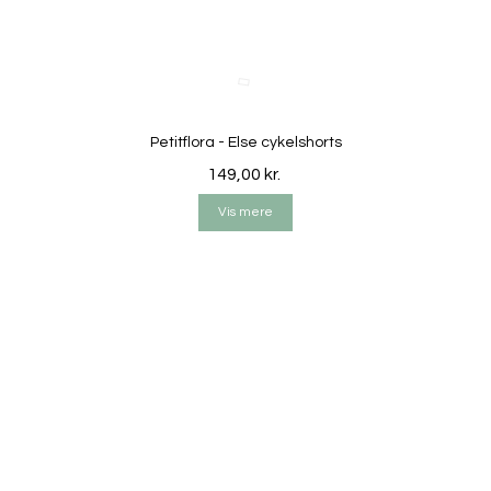
• 96% bomuld
• 4% elastan
• OEKO-TEX® certificeret
• Blød og strækbar bomuld
• Gul bund med blomsterprin
Petitflora - Else cykelshorts
• Høj talje med bred ribkant
149,00 kr.
• Normal pasform
• Fremstillet i Danmark
Vis mere
• Petitflora design
Vaskeinfo:
• Vaskes ved 40 grader
• Kan tørretumbles ved lav 
• Vask med lignende farver
• Vend vrangen ud før vask f
• Undgå høj varme for at bev