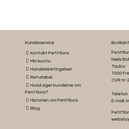
Kundeservice
Butiksi
Petitflo
Kontakt Petitflora
Niels Bo
Min konto
Taulov
Handelsbetingelser
7000 Fre
Returlabel
CVR nr:
Hvad siger kunderne om
Petitflora?
Telefon 
Historien om Petitflora
E-mail:
i
Blog
Petitflor
websho