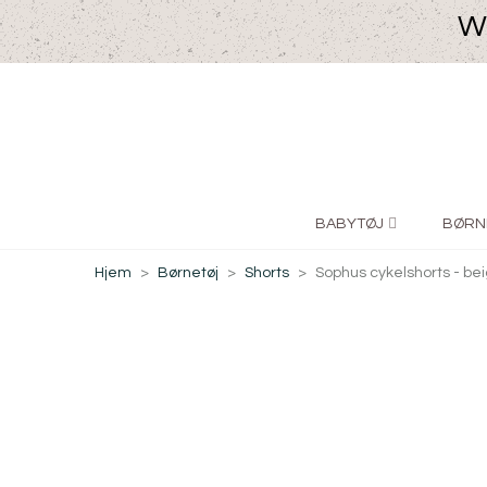
We
BABYTØJ
BØRN
Hjem
>
Børnetøj
>
Shorts
>
Sophus cykelshorts - be