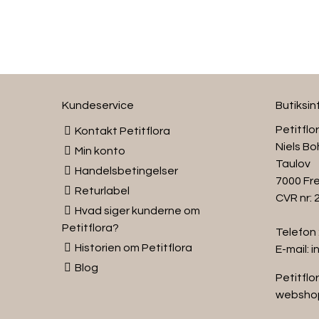
Kundeservice
Butiksi
Petitflo
Kontakt Petitflora
Niels Bo
Min konto
Taulov
Handelsbetingelser
7000 Fre
Returlabel
CVR nr:
Hvad siger kunderne om
Petitflora?
Telefon 
Historien om Petitflora
E-mail:
i
Blog
Petitflor
websho