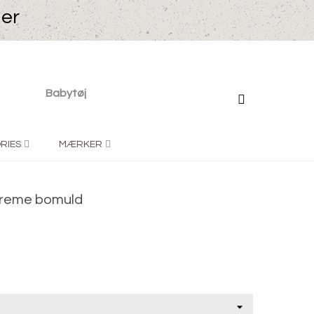
ger
Babytøj
RIES
MÆRKER
i creme bomuld