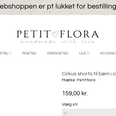
bshoppen er pt lukket for bestillin
ETØJ
PIGETØJ
DRENGETØJ
ULD
ACCESSO
Cirkus shorts til børn 
Mærke:
Petitflora
159,00 kr.
Vælg str.