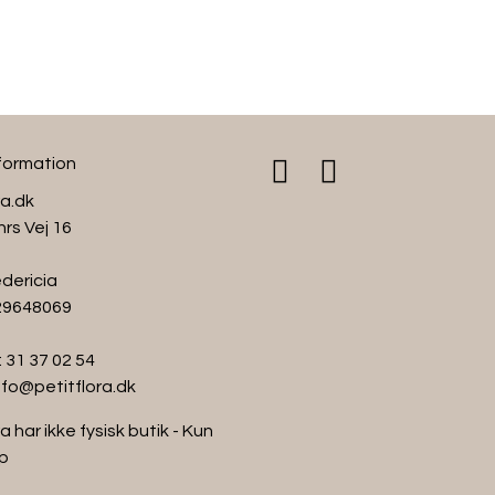
• Bevarer farver og form be
nformation
ra.dk
hrs Vej 16
dericia
 29648069
:
31 37 02 54
nfo@petitflora.dk
a har ikke fysisk butik - Kun
p