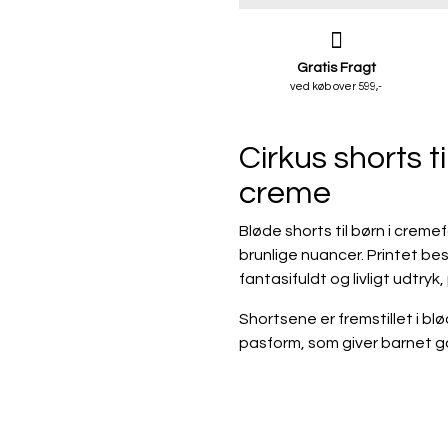
Gratis Fragt
ved køb over 599,-
Cirkus shorts t
creme
Bløde shorts til børn i crem
brunlige nuancer. Printet bes
fantasifuldt og livligt udtryk,
Shortsene er fremstillet i 
pasform, som giver barnet 
Benåbningen er let skrå og 
et fint og gennemført design.
sidder godt og behageligt 