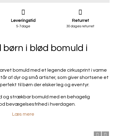
Leveringstid
Returret
5-7 dage
30 dages returret
il børn i blød bomuld i
efarvet bomuld med et legende cirkusprint i varme
tår af dyr og små artister, som giver shortsene et
 perfekt til børn der elsker leg og eventyr.
blød og strækbar bomuld med en behagelig
god bevægelsesfrihed i hverdagen.
Læs mere
afsluttet med en cognacfarvet ribkant, som giver
 Den brede elastik i taljen sikrer, at shortsene
hele dagen uden at stramme.