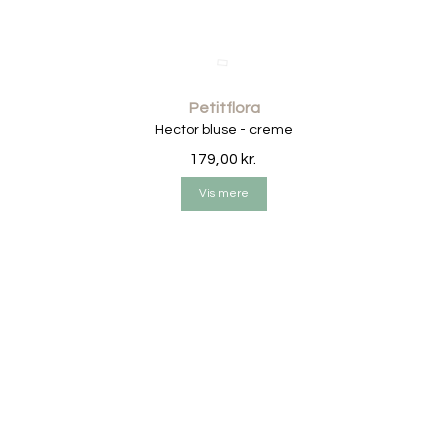
Et par alsidige shorts, som 
hjemme.
• 96% bomuld
Petitflora
• 4% elastan
Hector bluse - creme
• OEKO-TEX® 100 certificer
179,00 kr.
• Blød og strækbar kvalitet
• Creme bund med cirkusprint
Vis mere
• Skrå benåbning med ribkan
• Bred elastisk talje
• Unisex pasform
• Fremstillet i Danmark
• Petitflora design
Vaskeinfo:
• Vaskes ved 40 grader
• Vend vrangen ud før vask f
• Brug vaskemiddel til kulørt 
• Undgå tørretumbler – luftt