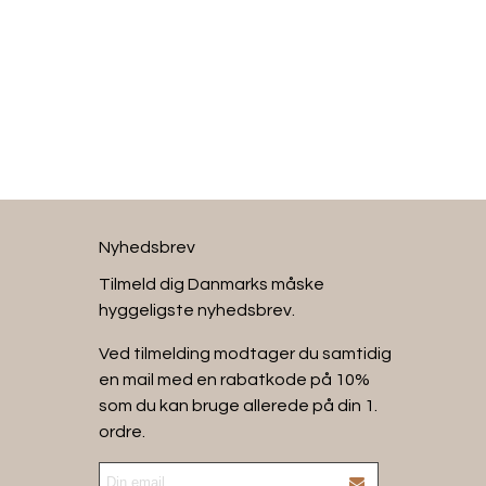
ldvaskemiddel.
g lægges fladt til tørre – fx på et håndklæde.
evare pasform og kvalitet.
Nyhedsbrev
Tilmeld dig Danmarks måske
hyggeligste nyhedsbrev.
Ved tilmelding modtager du samtidig
en mail med en rabatkode på 10%
som du kan bruge allerede på din 1.
ordre.