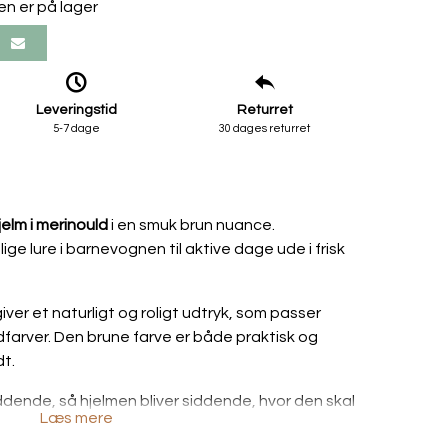
en er på lager
Leveringstid
Returret
5-7 dage
30 dages returret
elm i merinould
i en smuk brun nuance.
lige lure i barnevognen til aktive dage ude i frisk
ver et naturligt og roligt udtryk, som passer
rdfarver. Den brune farve er både praktisk og
dt.
dende, så hjelmen bliver siddende, hvor den skal
Læs mere
 sig. Den dækker pande og ører godt og bindes