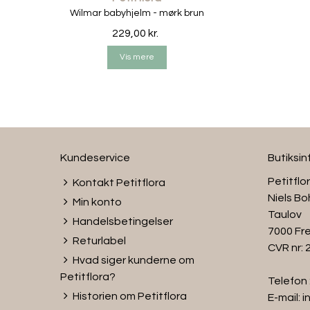
Wilmar babyhjelm - mørk brun
229,00 kr.
Vis mere
Kundeservice
Butiksi
Petitflo
Kontakt Petitflora
Niels Bo
Min konto
Taulov
Handelsbetingelser
7000 Fre
Returlabel
CVR nr:
Hvad siger kunderne om
Petitflora?
Telefon 
Historien om Petitflora
E-mail:
i