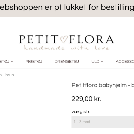
bshoppen er pt lukket for bestillin
ETØJ
PIGETØJ
DRENGETØJ
ULD
ACCESSO
 - brun
Petitflora babyhjelm - 
229,00 kr.
vælg str.