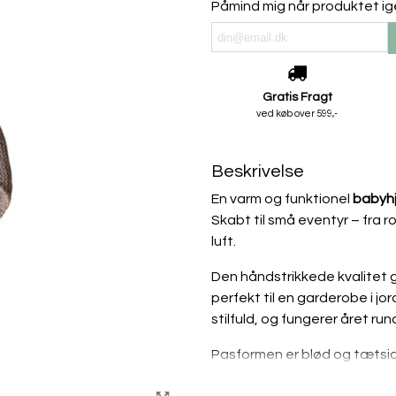
Påmind mig når produktet ig
Gratis Fragt
ved køb over 599,-
Beskrivelse
En varm og funktionel
babyhj
Skabt til små eventyr – fra ro
luft.
Den håndstrikkede kvalitet gi
perfekt til en garderobe i jo
stilfuld, og fungerer året run
Pasformen er blød og tætsid
– også når dit barn bevæger