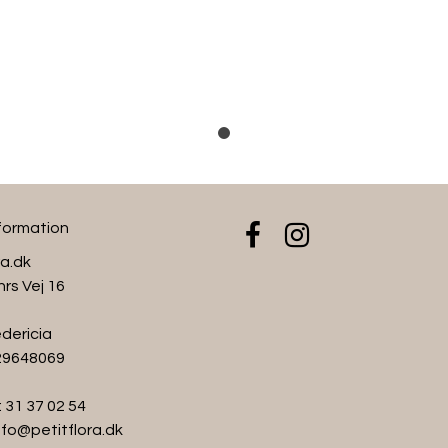
• Aftagelig kvast
• Brand: Petitflora
Vaskeanvisning:
Vaskes på uldprogram med u
Efter vask formes huen let o
Undgå tørretumbler for at b
nformation
ra.dk
hrs Vej 16
dericia
 29648069
:
31 37 02 54
nfo@petitflora.dk