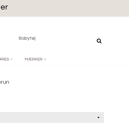
ger
Babytøj
RIES
MÆRKER
brun